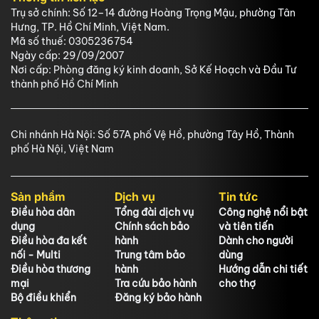
Trụ sở chính: Số 12–14 đường Hoàng Trọng Mậu, phường Tân
Hưng, TP. Hồ Chí Minh, Việt Nam.
Mã số thuế: 0305236754
Ngày cấp: 29/09/2007
Nơi cấp: Phòng đăng ký kinh doanh, Sở Kế Hoạch và Đầu Tư
thành phố Hồ Chí Minh
Chi nhánh Hà Nội: Số 57A phố Vệ Hồ, phường Tây Hồ, Thành
phố Hà Nội, Việt Nam
Sản phẩm
Dịch vụ
Tin tức
Điều hòa dân
Tổng đài dịch vụ
Công nghệ nổi bật
dụng
Chính sách bảo
và tiên tiến
Điều hòa đa kết
hành
Dành cho người
nối - Multi
Trung tâm bảo
dùng
Điều hòa thương
hành
Hướng dẫn chi tiết
mại
Tra cứu bảo hành
cho thợ
Bộ điều khiển
Đăng ký bảo hành