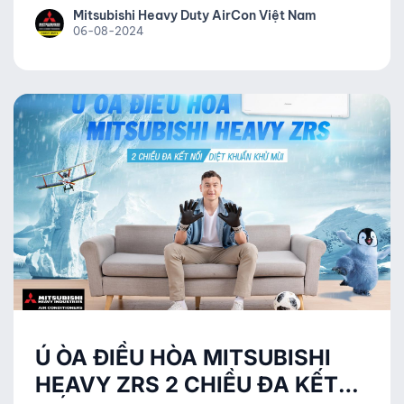
được các đặc điểm nổi trội của thương hiệu Mitsubishi
Mitsubishi Heavy Duty AirCon Việt Nam
Heavy đó là độ bền bỉ, khả năng làm lạnh mạnh mẽ và
06-08-2024
tiết kiệm điện.
Ú ÒA ĐIỀU HÒA MITSUBISHI
HEAVY ZRS 2 CHIỀU ĐA KẾT