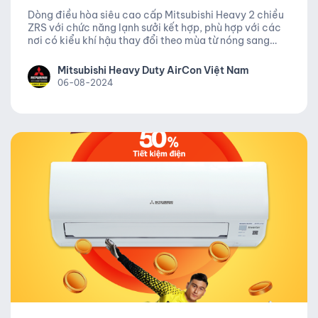
NỐI
Dòng điều hòa siêu cao cấp Mitsubishi Heavy 2 chiều
ZRS với chức năng lạnh sưởi kết hợp, phù hợp với các
nơi có kiểu khí hậu thay đổi theo mùa từ nóng sang
lạnh như miền Bắc. Đây là sản phẩm mới ra mắt năm
2022 với nhiều tính năng tiện ích và có thể sử dụng
Mitsubishi Heavy Duty AirCon Việt Nam
cùng hệ thống MULTI.
06-08-2024