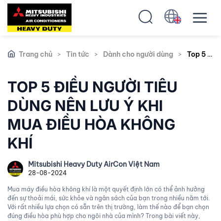
Trang chủ
>
Tin tức
>
Dành cho người dùng
>
Top 5 điều người tiêu dùng nên lưu ý khi mua điều hòa không khí
TOP 5 ĐIỀU NGƯỜI TIÊU
DÙNG NÊN LƯU Ý KHI
MUA ĐIỀU HÒA KHÔNG
KHÍ
Mitsubishi Heavy Duty AirCon Việt Nam
28-08-2024
Mua máy điều hòa không khí là một quyết định lớn có thể ảnh hưởng
đến sự thoải mái, sức khỏe và ngân sách của bạn trong nhiều năm tới.
Với rất nhiều lựa chọn có sẵn trên thị trường, làm thế nào để bạn chọn
đúng điều hòa phù hợp cho ngôi nhà của mình? Trong bài viết này,