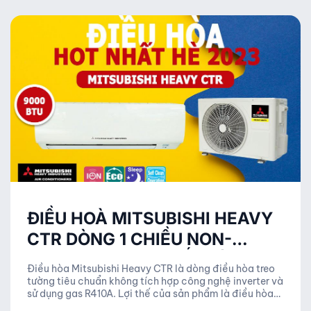
ĐIỀU HOÀ MITSUBISHI HEAVY
CTR DÒNG 1 CHIỀU NON-
INVERTER HOT NHẤT HÈ 2023
Điều hòa Mitsubishi Heavy CTR là dòng điều hòa treo
tường tiêu chuẩn không tích hợp công nghệ inverter và
sử dụng gas R410A. Lợi thế của sản phẩm là điều hòa
tầm trung với mức giá cực thấp nhưng vẫn bảo đảm