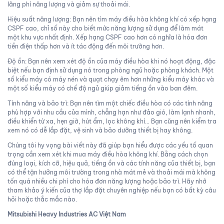
lãng phí năng lượng và giảm sự thoải mái.
Hiệu suất năng lượng: Bạn nên tìm máy điều hòa không khí có xếp hạng
CSPF cao, chỉ số này cho biết mức năng lượng sử dụng để làm mát
một khu vực nhất định. Xếp hạng CSPF cao hơn có nghĩa là hóa đơn
tiền điện thấp hơn và ít tác động đến môi trường hơn.
Độ ồn: Bạn nên xem xét độ ồn của máy điều hòa khi nó hoạt động, đặc
biệt nếu bạn định sử dụng nó trong phòng ngủ hoặc phòng khách. Một
số kiểu máy có máy nén và quạt chạy êm hơn những kiểu máy khác và
một số kiểu máy có chế độ ngủ giúp giảm tiếng ồn vào ban đêm.
Tính năng và bảo trì: Bạn nên tìm một chiếc điều hòa có các tính năng
phù hợp với nhu cầu của mình, chẳng hạn như đảo gió, làm lạnh nhanh,
điều khiển từ xa, hẹn giờ, hút ẩm, lọc không khí… Bạn cũng nên kiểm tra
xem nó có dễ lắp đặt, vệ sinh và bảo dưỡng thiết bị hay không.
Chúng tôi hy vọng bài viết này đã giúp bạn hiểu được các yếu tố quan
trọng cần xem xét khi mua máy điều hòa không khí. Bằng cách chọn
đúng loại, kích cỡ, hiệu quả, tiếng ồn và các tính năng của thiết bị, bạn
có thể tận hưởng môi trường trong nhà mát mẻ và thoải mái mà không
tốn quá nhiều chi phí cho hóa đơn năng lượng hoặc bảo trì. Hãy nhớ
tham khảo ý kiến của thợ lắp đặt chuyên nghiệp nếu bạn có bất kỳ câu
hỏi hoặc thắc mắc nào.
Mitsubishi Heavy Industries AC Việt Nam