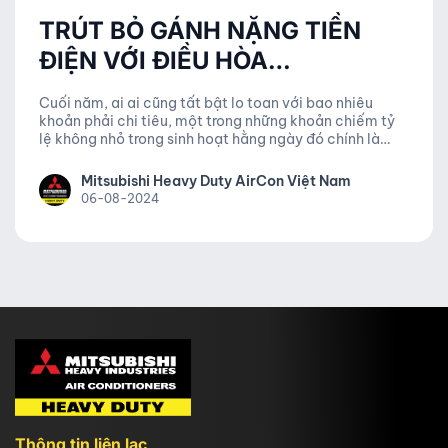
TRÚT BỎ GÁNH NẶNG TIỀN
ĐIỆN VỚI ĐIỀU HÒA
MITSUBISHI HEAVY YXP
Cuối năm, ai ai cũng tất bật lo toan với bao nhiêu
khoản phải chi tiêu, một trong những khoản chiếm tỷ
lệ không nhỏ trong sinh hoạt hằng ngày đó chính là
tiền điện. Vì thế, sử dụng các thiết bị điện một cách
thông minh không chỉ giúp mang đến sự tiện nghi,
Mitsubishi Heavy Duty AirCon Việt Nam
thoải mái mà còn tiết kiệm được chi phí điện năng cho
06-08-2024
người tiêu dùng.
Thông tin liên lạc