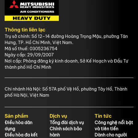
Thông tin liên lạc
Trụ sở chính: Số 12–14 đường Hoàng Trọng Mậu, phường Tân
Hưng, TP. Hồ Chí Minh, Việt Nam.
Mã số thuế: 0305236754
Ngày cấp: 29/09/2007
Nơi cấp: Phòng đăng ký kinh doanh, Sở Kế Hoạch và Đầu Tư
thành phố Hồ Chí Minh
Chi nhánh Hà Nội: Số 57A phố Vệ Hồ, phường Tây Hồ, Thành
phố Hà Nội, Việt Nam
Sản phẩm
Dịch vụ
Tin tức
Điều hòa dân
Tổng đài dịch vụ
Công nghệ nổi bật
dụng
Chính sách bảo
và tiên tiến
Điều hòa đa kết
hành
Dành cho người