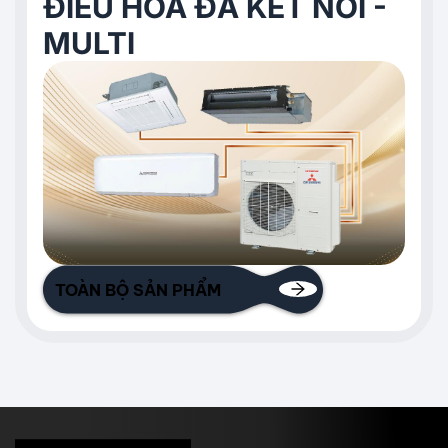
ĐIỀU HÒA ĐA KẾT NỐI -
MULTI
TOÀN BỘ SẢN PHẨM