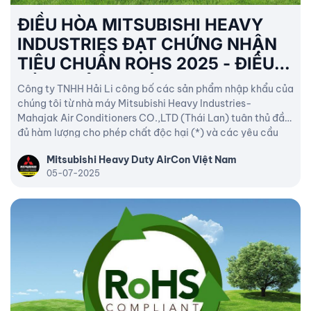
ĐIỀU HÒA MITSUBISHI HEAVY
INDUSTRIES ĐẠT CHỨNG NHẬN
TIÊU CHUẨN ROHS 2025 - ĐIỀU
HÒA KHÔNG KHÍ THƯƠNG MẠI
Công ty TNHH Hải Li công bố các sản phẩm nhập khẩu của
chúng tôi từ nhà máy Mitsubishi Heavy Industries-
Mahajak Air Conditioners CO.,LTD (Thái Lan) tuân thủ đầy
đủ hàm lượng cho phép chất độc hại (*) và các yêu cầu
khác.
Mitsubishi Heavy Duty AirCon Việt Nam
05-07-2025