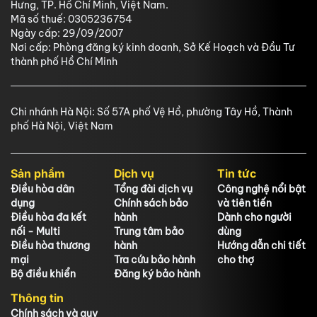
Hưng, TP. Hồ Chí Minh, Việt Nam.
Mã số thuế: 0305236754
Ngày cấp: 29/09/2007
Nơi cấp: Phòng đăng ký kinh doanh, Sở Kế Hoạch và Đầu Tư
thành phố Hồ Chí Minh
Chi nhánh Hà Nội: Số 57A phố Vệ Hồ, phường Tây Hồ, Thành
phố Hà Nội, Việt Nam
Sản phẩm
Dịch vụ
Tin tức
Điều hòa dân
Tổng đài dịch vụ
Công nghệ nổi bật
dụng
Chính sách bảo
và tiên tiến
Điều hòa đa kết
hành
Dành cho người
nối - Multi
Trung tâm bảo
dùng
Điều hòa thương
hành
Hướng dẫn chi tiết
mại
Tra cứu bảo hành
cho thợ
Bộ điều khiển
Đăng ký bảo hành
Thông tin
Chính sách và quy