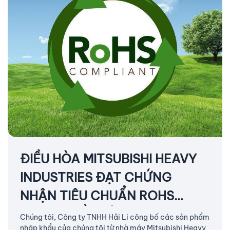
ĐIỀU HÒA MITSUBISHI HEAVY
INDUSTRIES ĐẠT CHỨNG
NHẬN TIÊU CHUẨN ROHS
2026 - ĐIỀU HÒA KHÔNG KHÍ
Chúng tôi, Công ty TNHH Hải Li công bố các sản phẩm
nhập khẩu của chúng tôi từ nhà máy Mitsubishi Heavy