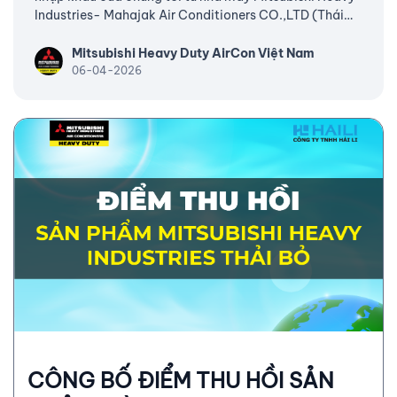
THƯƠNG MẠI
Industries- Mahajak Air Conditioners CO.,LTD (Thái
Lan) tuân thủ đầy đủ hàm lượng cho phép chất độc hại
(*) và các yêu cầu khác tại Thông tư 30/2011/TT-BCT
Mitsubishi Heavy Duty AirCon Việt Nam
ngày 10/08/2011 quy định tạm thời về giới hạn hàm
06-04-2026
lượng cho phép của một số hóa chất độc hại trong sản
phẩm điện, điện tử và Quyết định số 4
CÔNG BỐ ĐIỂM THU HỒI SẢN