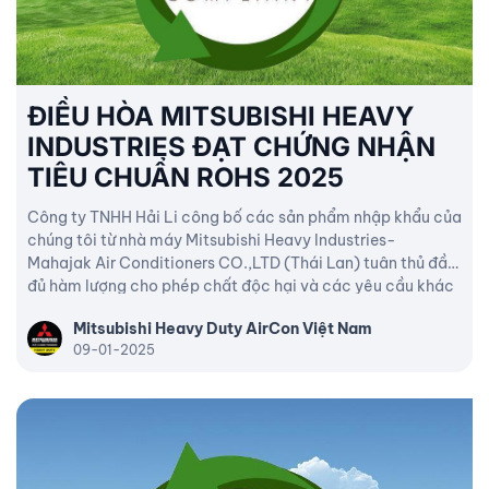
ĐIỀU HÒA MITSUBISHI HEAVY
INDUSTRIES ĐẠT CHỨNG NHẬN
TIÊU CHUẨN ROHS 2025
Công ty TNHH Hải Li công bố các sản phẩm nhập khẩu của
chúng tôi từ nhà máy Mitsubishi Heavy Industries-
Mahajak Air Conditioners CO.,LTD (Thái Lan) tuân thủ đầy
đủ hàm lượng cho phép chất độc hại và các yêu cầu khác
tại Thông tư 30/2011/TT-BCT ngày 10/08/2011.
Mitsubishi Heavy Duty AirCon Việt Nam
09-01-2025