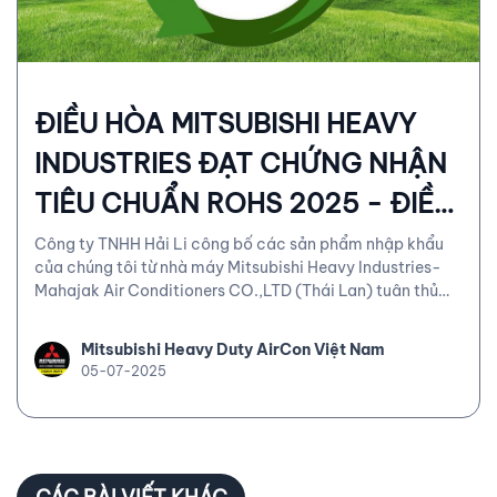
ĐIỀU HÒA MITSUBISHI HEAVY
INDUSTRIES ĐẠT CHỨNG NHẬN
TIÊU CHUẨN ROHS 2025 - ĐIỀU
HÒA KHÔNG KHÍ THƯƠNG MẠI
Công ty TNHH Hải Li công bố các sản phẩm nhập khẩu
của chúng tôi từ nhà máy Mitsubishi Heavy Industries-
Mahajak Air Conditioners CO.,LTD (Thái Lan) tuân thủ
đầy đủ hàm lượng cho phép chất độc hại (*) và các yêu
cầu khác.
Mitsubishi Heavy Duty AirCon Việt Nam
05-07-2025