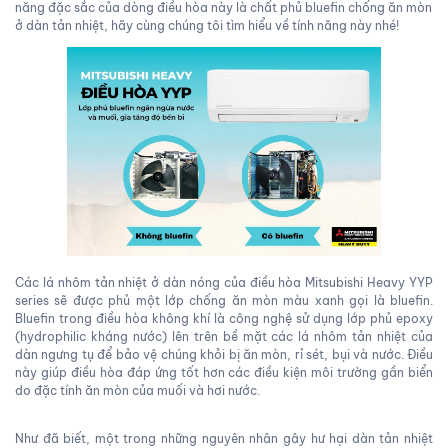
năng đặc sắc của dòng điều hòa này là chất phủ bluefin chống ăn mòn
ở dàn tản nhiệt, hãy cùng chúng tôi tìm hiểu về tính năng này nhé!
Các lá nhôm tản nhiệt ở dàn nóng của điều hòa Mitsubishi Heavy YYP
series sẽ được phủ một lớp chống ăn mòn màu xanh gọi là bluefin.
Bluefin trong điều hòa không khí là công nghệ sử dụng lớp phủ epoxy
(hydrophilic kháng nước) lên trên bề mặt các lá nhôm tản nhiệt của
dàn ngưng tụ để bảo vệ chúng khỏi bị ăn mòn, rỉ sét, bụi và nước. Điều
này giúp điều hòa đáp ứng tốt hơn các điều kiện môi trường gần biển
do đặc tính ăn mòn của muối và hơi nước.
Như đã biết, một trong những nguyên nhân gây hư hại dàn tản nhiệt