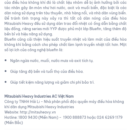
của điều hòa không khí đó là chất liệu nhôm dễ bị ảnh hưởng bởi các
tác nhân gây ăn mòn như hơi nước, axit và muối biển, đặc biệt là các
dàn nóng sử dụng trên tàu thuyền, nhà hàng nổi, và nhà dân vùng biển.
Để tránh tình trạng này xảy ra thì tất cả dàn nóng của điều hòa
Mitsubishi Heavy đều sử dụng dàn trao đổi nhiệt có ống dẫn bằng chất
liệu đồng, riêng series mới YYP được phủ một lớp Bluefin, tăng thêm độ
bền bỉ và hiệu năng sử dụng.
Bluefin cũng cải thiện hiệu suất truyền nhiệt và làm mát của điều hòa
không khí bằng cách cho phép chất làm lạnh truyền nhiệt tốt hơn. Một
số lợi ích của công nghệ bluefin là:
Ngăn ngừa nước, muối, nước mưa và axit tích tụ.
Giúp tăng độ bền và tuổi thọ của điều hòa.
Giúp tiết kiệm năng lượng và giảm chi phí bảo trì.
Mitsubishi Heavy Industries AC Việt Nam
Công ty TNHH Hải Li – Nhà phân phối độc quyền máy điều hòa không
khí dân dụng Mitsubishi Heavy Industries
Website: http://mitsuheavy.vn
Hotline: 1800 9430 (Miền Nam) – 1900 888873 hoặc 024 6269 1179
(Miền Bắc)