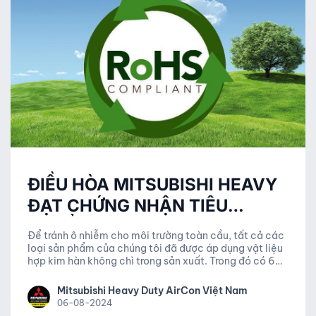
ĐIỀU HÒA MITSUBISHI HEAVY
ĐẠT CHỨNG NHẬN TIÊU
CHUẨN ROHS 2018
Để tránh ô nhiễm cho môi trường toàn cầu, tất cả các
loại sản phẩm của chúng tôi đã được áp dụng vật liệu
hợp kim hàn không chì trong sản xuất. Trong đó có 6
loại hóa chất độc hại mà chúng tôi không sử dụng bao
gồm: Pb, Hg, Cd, Cr6+, ...
Mitsubishi Heavy Duty AirCon Việt Nam
06-08-2024