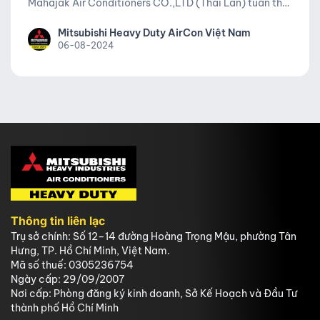
Mahajak Air Conditioners CO.,LTD (Thái Lan) tuân thủ
đầy đủ hàm lượng cho phép chất độc hại.
Mitsubishi Heavy Duty AirCon Việt Nam
06-08-2024
Thông tin liên lạc
Trụ sở chính: Số 12–14 đường Hoàng Trọng Mậu, phường Tân
Hưng, TP. Hồ Chí Minh, Việt Nam.
Mã số thuế: 0305236754
Ngày cấp: 29/09/2007
Nơi cấp: Phòng đăng ký kinh doanh, Sở Kế Hoạch và Đầu Tư
thành phố Hồ Chí Minh