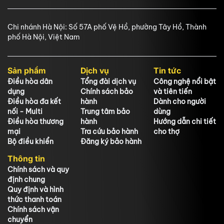
Chi nhánh Hà Nội: Số 57A phố Vệ Hồ, phường Tây Hồ, Thành
phố Hà Nội, Việt Nam
Sản phẩm
Dịch vụ
Tin tức
Điều hòa dân
Tổng đài dịch vụ
Công nghệ nổi bật
dụng
Chính sách bảo
và tiên tiến
Điều hòa đa kết
hành
Dành cho người
nối - Multi
Trung tâm bảo
dùng
Điều hòa thương
hành
Hướng dẫn chi tiết
mại
Tra cứu bảo hành
cho thợ
Bộ điều khiển
Đăng ký bảo hành
Thông tin
Chính sách và quy
định chung
Quy định và hình
thức thanh toán
Chính sách vận
chuyển