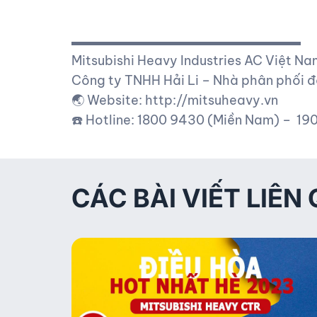
▬▬▬▬▬▬▬▬▬▬▬▬▬▬▬▬▬▬
Mitsubishi Heavy Industries AC Việt Na
Công ty TNHH Hải Li – Nhà phân phối đ
🌏 Website: http://mitsuheavy.vn
☎️ Hotline: 1800 9430 (Miền Nam) – 1
CÁC BÀI VIẾT LIÊN