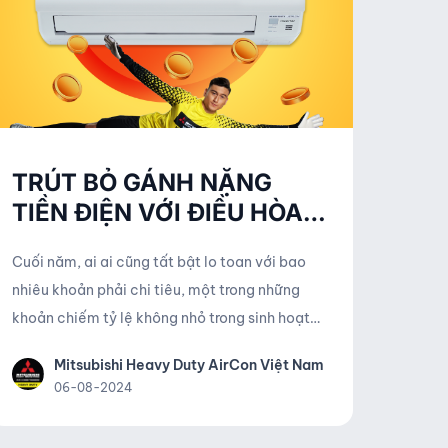
TRÚT BỎ GÁNH NẶNG
TIỀN ĐIỆN VỚI ĐIỀU HÒA
MITSUBISHI HEAVY YXP
Cuối năm, ai ai cũng tất bật lo toan với bao
nhiêu khoản phải chi tiêu, một trong những
khoản chiếm tỷ lệ không nhỏ trong sinh hoạt
hằng ngày đó chính là tiền điện. Vì thế, sử
Mitsubishi Heavy Duty AirCon Việt Nam
dụng các thiết bị điện một cách thông minh
06-08-2024
không chỉ giúp mang đến sự tiện nghi, thoải
mái mà còn tiết kiệm được chi phí điện năng