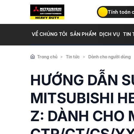
Tính toán 
VỀ CHÚNG TÔI
SẢN PHẨM
DỊCH VỤ
TIN
Trang chủ
>
Tin tức
>
Dành cho người dùng
HƯỚNG DẪN S
MITSUBISHI H
Z: DÀNH CHO
CTR/CT/CS/Y