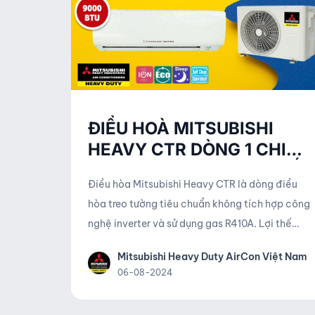
ĐIỀU HOÀ MITSUBISHI
HEAVY CTR DÒNG 1 CHIỀU
NON-INVERTER HOT NHẤT
Điều hòa Mitsubishi Heavy CTR là dòng điều
HÈ 2023
hòa treo tường tiêu chuẩn không tích hợp công
nghệ inverter và sử dụng gas R410A. Lợi thế
của sản phẩm là điều hòa tầm trung với mức
Mitsubishi Heavy Duty AirCon Việt Nam
giá cực thấp nhưng vẫn bảo đảm được các
06-08-2024
đặc điểm nổi trội của thương hiệu Mitsubishi
Heavy đó là độ bền bỉ, khả năng làm lạnh mạnh