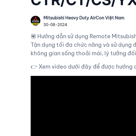
Mitsubishi Heavy Duty AirCon Việt Nam
30-08-2024
💟 Hướng dẫn sử dụng Remote Mitsubi
Tận dụng tối đa chức năng và sử dụng đ
không gian sống thoải mái, lý tưởng đối
👉 Xem video dưới đây để được hướng d