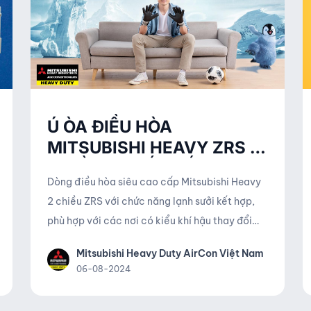
Ú ÒA ĐIỀU HÒA
MITSUBISHI HEAVY ZRS 2
CHIỀU ĐA KẾT NỐI
Dòng điều hòa siêu cao cấp Mitsubishi Heavy
2 chiều ZRS với chức năng lạnh sưởi kết hợp,
phù hợp với các nơi có kiểu khí hậu thay đổi
theo mùa từ nóng sang lạnh như miền Bắc. Đây
Mitsubishi Heavy Duty AirCon Việt Nam
là sản phẩm mới ra mắt năm 2022 với nhiều
06-08-2024
tính năng tiện ích và có thể sử dụng cùng hệ
thống MULTI.