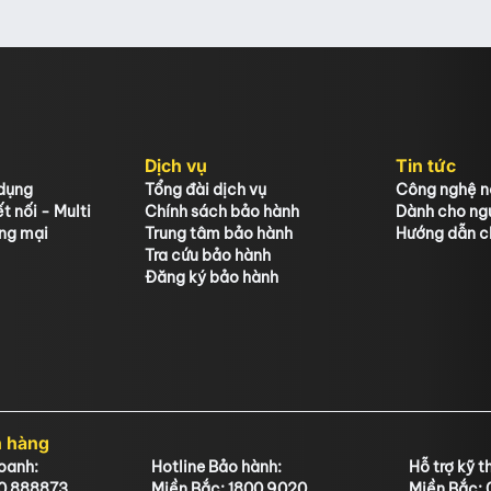
Dịch vụ
Tin tức
dụng
Tổng đài dịch vụ
Công nghệ nổ
t nối - Multi
Chính sách bảo hành
Dành cho ng
ng mại
Trung tâm bảo hành
Hướng dẫn ch
Tra cứu bảo hành
Đăng ký bảo hành
h hàng
doanh:
Hotline Bảo hành:
Hỗ trợ kỹ t
00 888873
Miền Bắc: 1800 9020
Miền Bắc