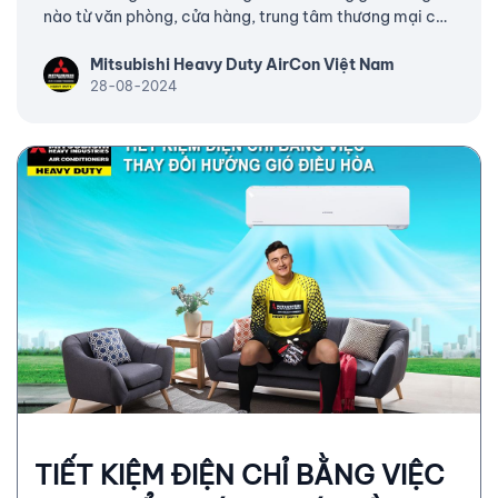
nào từ văn phòng, cửa hàng, trung tâm thương mại cho
đến các hộ gia đình nhỏ. Việc phải ở trong môi trường
kín gió và có nhiệt độ thấp hơn so với môi trường bên
Mitsubishi Heavy Duty AirCon Việt Nam
ngoài trong một khoản thời gian dài có thể dẫn đến
28-08-2024
một số tác động tiêu cực đến sức khỏe chẳng hạn như
đau đầu, chóng mặt, uể oải…
TIẾT KIỆM ĐIỆN CHỈ BẰNG VIỆC