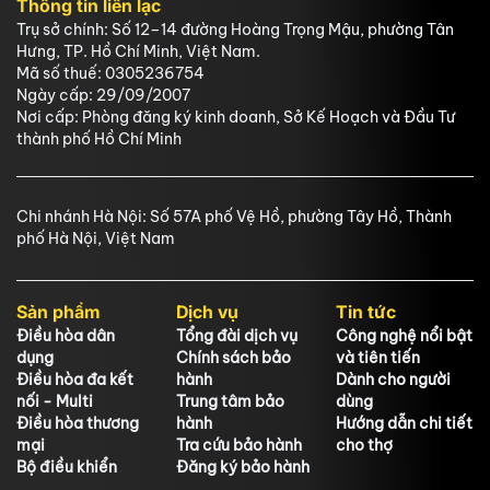
Thông tin liên lạc
Trụ sở chính: Số 12–14 đường Hoàng Trọng Mậu, phường Tân
Hưng, TP. Hồ Chí Minh, Việt Nam.
Mã số thuế: 0305236754
Ngày cấp: 29/09/2007
Nơi cấp: Phòng đăng ký kinh doanh, Sở Kế Hoạch và Đầu Tư
thành phố Hồ Chí Minh
Chi nhánh Hà Nội: Số 57A phố Vệ Hồ, phường Tây Hồ, Thành
phố Hà Nội, Việt Nam
Sản phẩm
Dịch vụ
Tin tức
Điều hòa dân
Tổng đài dịch vụ
Công nghệ nổi bật
dụng
Chính sách bảo
và tiên tiến
Điều hòa đa kết
hành
Dành cho người
nối - Multi
Trung tâm bảo
dùng
Điều hòa thương
hành
Hướng dẫn chi tiết
mại
Tra cứu bảo hành
cho thợ
Bộ điều khiển
Đăng ký bảo hành