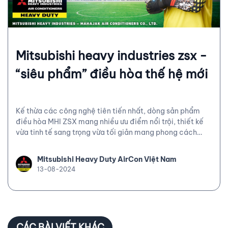
Mitsubishi heavy industries zsx -
“siêu phẩm” điều hòa thế hệ mới
Kế thừa các công nghệ tiên tiến nhất, dòng sản phẩm
điều hòa MHI ZSX mang nhiều ưu điểm nổi trội, thiết kế
vừa tinh tế sang trọng vừa tối giản mang phong cách
Nhật Bản, cũng như tính năng giúp tối ưu hoá hiệu suất và
hiệu quả sử dụng, tiết kiệm năng lượng tiêu thụ.
Mitsubishi Heavy Duty AirCon Việt Nam
13-08-2024
CÁC BÀI VIẾT KHÁC