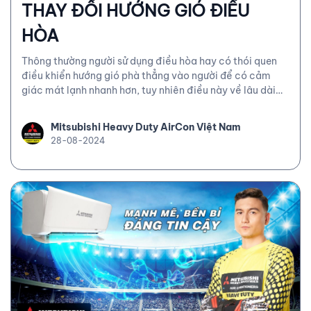
THAY ĐỔI HƯỚNG GIÓ ĐIỀU
HÒA
Thông thường người sử dụng điều hòa hay có thói quen
điều khiển hướng gió phà thẳng vào người để có cảm
giác mát lạnh nhanh hơn, tuy nhiên điều này về lâu dài
không tốt cho sức khỏe của bạn lẫn khả năng tiết kiệm
điện của máy, để hiểu lý do tại sao hãy cùng Mitsubishi
Mitsubishi Heavy Duty AirCon Việt Nam
Heavy Industries đi tìm lời giải nhé!
28-08-2024