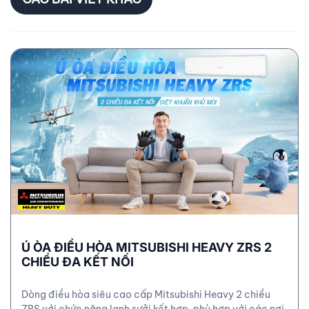
Ú ÒA ĐIỀU HÒA MITSUBISHI HEAVY ZRS 2
CHIỀU ĐA KẾT NỐI
Dòng điều hòa siêu cao cấp Mitsubishi Heavy 2 chiều
ZRS với chức năng lạnh sưởi kết hợp, phù hợp với các nơi