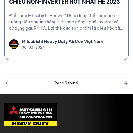
CHIỀU NON-INVERTER HOT NHẤT HÈ 2023
Điều hòa Mitsubishi Heavy CTR là dòng điều hòa treo
tường tiêu chuẩn không tích hợp công nghệ inverter và
sử dụng gas R410A. Lợi thế của sản phẩm là điều hòa tầm
trung với mức giá cực thấp nhưng vẫn bảo đảm được
các đặc điểm nổi trội của thương hiệu Mitsubishi Heavy
Mitsubishi Heavy Duty AirCon Việt Nam
đó là độ bền bỉ, khả năng làm lạnh mạnh mẽ và tiết kiệm
06-08-2024
điện.
Page 9 trên 9