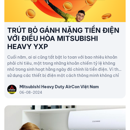
TRÚT BỎ GÁNH NẶNG TIỀN ĐIỆN
VỚI ĐIỀU HÒA MITSUBISHI
HEAVY YXP
Cuối năm, ai ai cũng tất bật lo toan với bao nhiêu khoản
phải chi tiêu, một trong những khoản chiếm tỷ lệ không
nhỏ trong sinh hoạt hằng ngày đó chính là tiền điện. Vì thế,
sử dụng các thiết bị điện một cách thông minh không chỉ
giúp mang đến sự tiện nghi, thoải mái mà còn tiết kiệm
Mitsubishi Heavy Duty AirCon Việt Nam
được chi phí điện năng cho người tiêu dùng.
06-08-2024