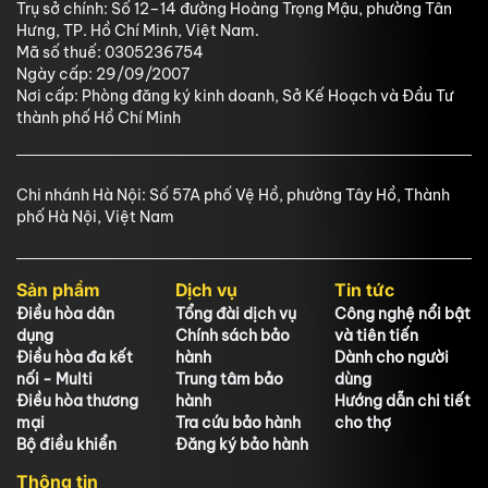
Trụ sở chính: Số 12–14 đường Hoàng Trọng Mậu, phường Tân
Hưng, TP. Hồ Chí Minh, Việt Nam.
Mã số thuế: 0305236754
Ngày cấp: 29/09/2007
Nơi cấp: Phòng đăng ký kinh doanh, Sở Kế Hoạch và Đầu Tư
thành phố Hồ Chí Minh
Chi nhánh Hà Nội: Số 57A phố Vệ Hồ, phường Tây Hồ, Thành
phố Hà Nội, Việt Nam
Sản phẩm
Dịch vụ
Tin tức
Điều hòa dân
Tổng đài dịch vụ
Công nghệ nổi bật
dụng
Chính sách bảo
và tiên tiến
Điều hòa đa kết
hành
Dành cho người
nối - Multi
Trung tâm bảo
dùng
Điều hòa thương
hành
Hướng dẫn chi tiết
mại
Tra cứu bảo hành
cho thợ
Bộ điều khiển
Đăng ký bảo hành
Thông tin