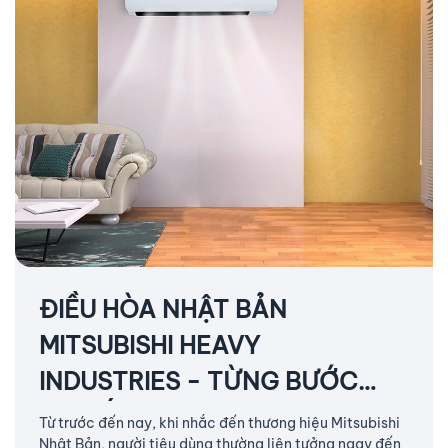
ĐIỀU HÒA NHẬT BẢN
MITSUBISHI HEAVY
INDUSTRIES - TỪNG BƯỚC
TẠO ẤN TƯỢNG MẠNH MẼ
Từ trước đến nay, khi nhắc đến thương hiệu Mitsubishi
Nhật Bản, người tiêu dùng thường liên tưởng ngay đến