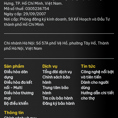
Hưng, TP. Hồ Chí Minh, Việt Nam.
Mã số thuế: 0305236754
Ngày cấp: 29/09/2007
Nơi cấp: Phòng đăng ký kinh doanh, Sở Kế Hoạch và Đầu Tư
thành phố Hồ Chí Minh
Chi nhánh Hà Nội: Số 57A phố Vệ Hồ, phường Tây Hồ, Thành
phố Hà Nội, Việt Nam
Sản phẩm
Dịch vụ
Tin tức
Điều hòa dân
Tổng đài dịch vụ
Công nghệ nổi bật
dụng
Chính sách bảo
và tiên tiến
Điều hòa đa kết
hành
Dành cho người
nối - Multi
Trung tâm bảo
dùng
Điều hòa thương
hành
Hướng dẫn chi tiết
mại
Tra cứu bảo hành
cho thợ
Bộ điều khiển
Đăng ký bảo hành
Thông tin