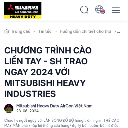
Trang chủ
>
Tin tức
>
Hướng dẫn chi tiết cho thợ
>
Chươ
CHƯƠNG TRÌNH CÀO
LIỀN TAY - SH TRAO
NGAY 2024 VỚI
MITSUBISHI HEAVY
INDUSTRIES
Mitsubishi Heavy Duty AirCon Việt Nam
23-08-2024
Chào hè ngất ngây với LÀN SÓNG ĐỔ BỘ hàng trăm nghìn THẺ CÀO
MAY MẮN phủ khắp hệ thống cửa hàng/ đại lý bán buôn, bán lẻ điều