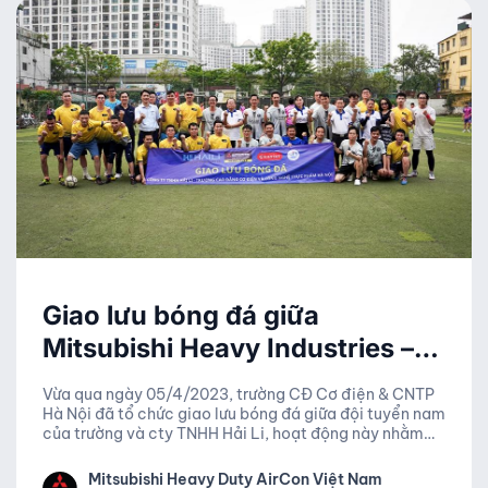
Giao lưu bóng đá giữa
Mitsubishi Heavy Industries –
Hải Li VS Trường CĐ Cơ điện &
Vừa qua ngày 05/4/2023, trường CĐ Cơ điện & CNTP
CNTP Hà Nội
Hà Nội đã tổ chức giao lưu bóng đá giữa đội tuyển nam
của trường và cty TNHH Hải Li, hoạt động này nhằm
tăng cường giao lưu và giới thiệu hình ảnh của trường
CĐ Cơ điện & CNTP Hà Nội với các công ty và doanh
Mitsubishi Heavy Duty AirCon Việt Nam