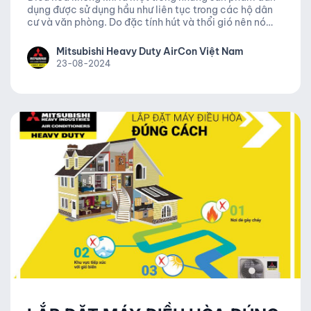
dụng được sử dụng hầu như liên tục trong các hộ dân
cư và văn phòng. Do đặc tính hút và thổi gió nên nó
chứa đựng một lượng lớn vi khuẩn luân chuyển trong
môi trường không khí, vì thế vệ sinh điều hòa và bảo
Mitsubishi Heavy Duty AirCon Việt Nam
dưỡng điều hòa là việc thiết yếu cần thực hiện định kỳ.
23-08-2024