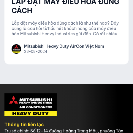
LẮP ĐẶT MÁY ĐIỀU HÒA ĐÚNG
CÁCH
Lắp đặt máy điều hòa đúng cách là như thế nào? Đây
cũng là câu hỏi từ hầu hết khách hàng của máy điều
hòa Mitsubishi Heavy Industries gửi đến. Có rất nhiều
yếu tố ảnh hưởng đến chất lượng của máy điều hòa,
không phải cứ lắp được dàn lành và dàn nóng của hệ
Mitsubishi Heavy Duty AirCon Việt Nam
thống máy điều hòa là có thể sử dụng tốt, chúng ta
23-08-2024
hãy cùng tìm hiểu về vấn đề này nhé.
Thông tin liên lạc
Trụ sở chính: Số 12–14 đường Hoàng Trọng Mậu, phường Tân