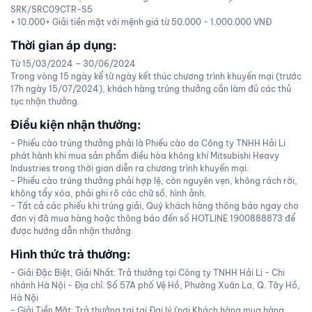
SRK/SRC09CTR-S5
+ 10.000+ Giải tiền mặt với mệnh giá từ 50.000 - 1.000.000 VNĐ
Thời gian áp dụng:
Từ 15/03/2024 – 30/06/2024
Trong vòng 15 ngày kể từ ngày kết thúc chương trình khuyến mại (trước
17h ngày 15/07/2024), khách hàng trúng thưởng cần làm đủ các thủ
tục nhận thưởng.
Điều kiện nhận thưởng:
- Phiếu cào trúng thưởng phải là Phiếu cào do Công ty TNHH Hải Li
phát hành khi mua sản phẩm điều hòa không khí Mitsubishi Heavy
Industries trong thời gian diễn ra chương trình khuyến mại.
- Phiếu cào trúng thưởng phải hợp lệ, còn nguyên vẹn, không rách rời,
không tẩy xóa, phải ghi rõ các chữ số, hình ảnh.
- Tất cả các phiếu khi trúng giải, Quý khách hàng thông báo ngay cho
đơn vị đã mua hàng hoặc thông báo đến số HOTLINE 1900888873 để
được hướng dẫn nhận thưởng.
Hình thức trả thưởng:
- Giải Đặc Biệt, Giải Nhất: Trả thưởng tại Công ty TNHH Hải Li - Chi
nhánh Hà Nội - Địa chỉ: Số 57A phố Vệ Hồ, Phường Xuân La, Q. Tây Hồ,
Hà Nội
- Giải Tiền Mặt: Trả thưởng tại tại Đại lý (nơi Khách hàng mua hàng