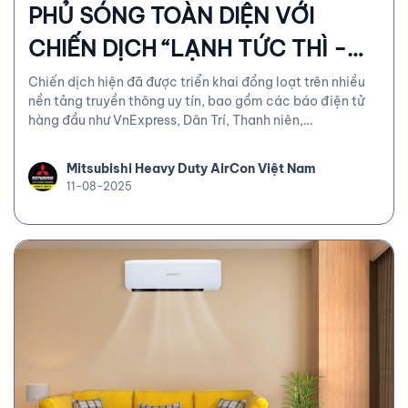
PHỦ SÓNG TOÀN DIỆN VỚI
CHIẾN DỊCH “LẠNH TỨC THÌ -
KHỎE BỀN BỈ”
Chiến dịch hiện đã được triển khai đồng loạt trên nhiều
nền tảng truyền thông uy tín, bao gồm các báo điện tử
hàng đầu như VnExpress, Dân Trí, Thanh niên,
Vietnamnet, Zing News…, lan tỏa thông điệp đến hàng
triệu người tiêu dùng trên cả nước.
Mitsubishi Heavy Duty AirCon Việt Nam
11-08-2025