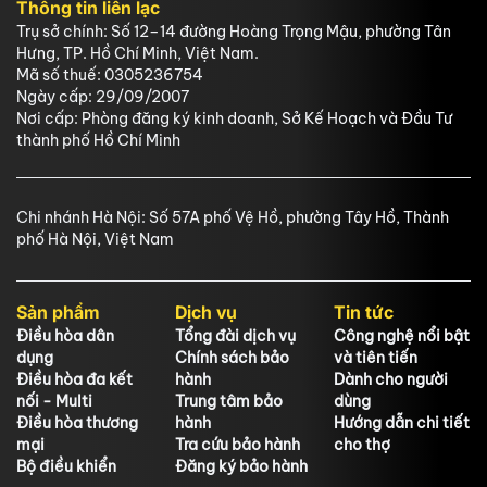
Thông tin liên lạc
Trụ sở chính: Số 12–14 đường Hoàng Trọng Mậu, phường Tân
Hưng, TP. Hồ Chí Minh, Việt Nam.
Mã số thuế: 0305236754
Ngày cấp: 29/09/2007
Nơi cấp: Phòng đăng ký kinh doanh, Sở Kế Hoạch và Đầu Tư
thành phố Hồ Chí Minh
Chi nhánh Hà Nội: Số 57A phố Vệ Hồ, phường Tây Hồ, Thành
phố Hà Nội, Việt Nam
Sản phẩm
Dịch vụ
Tin tức
Điều hòa dân
Tổng đài dịch vụ
Công nghệ nổi bật
dụng
Chính sách bảo
và tiên tiến
Điều hòa đa kết
hành
Dành cho người
nối - Multi
Trung tâm bảo
dùng
Điều hòa thương
hành
Hướng dẫn chi tiết
mại
Tra cứu bảo hành
cho thợ
Bộ điều khiển
Đăng ký bảo hành