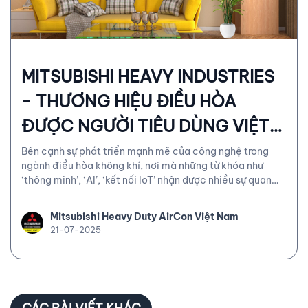
MITSUBISHI HEAVY INDUSTRIES
- THƯƠNG HIỆU ĐIỀU HÒA
ĐƯỢC NGƯỜI TIÊU DÙNG VIỆT
ĐÁNH GIÁ CAO!
Bên cạnh sự phát triển mạnh mẽ của công nghệ trong
ngành điều hòa không khí, nơi mà những từ khóa như
‘thông minh’, ‘AI’, ‘kết nối IoT’ nhận được nhiều sự quan
tâm từ người tiêu dùng, thì song song đó, một xu hướng
ngược nhưng rất thực tế đang dần tái định hình tiêu chí
Mitsubishi Heavy Duty AirCon Việt Nam
lựa chọn sản phẩm ‘trở về giá trị cốt lõi’.
21-07-2025