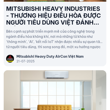
MITSUBISHI HEAVY INDUSTRIES
- THƯƠNG HIỆU ĐIỀU HÒA ĐƯỢC
NGƯỜI TIÊU DÙNG VIỆT ĐÁNH
GIÁ CAO!
Bên cạnh sự phát triển mạnh mẽ của công nghệ trong
ngành điều hòa không khí, nơi mà những từ khóa như
‘thông minh’, ‘AI’, ‘kết nối IoT’ nhận được nhiều sự quan tâm
từ người tiêu dùng, thì song song đó, một xu hướng ngược
nhưng rất thực tế đang dần tái định hình tiêu chí lựa chọn
Mitsubishi Heavy Duty AirCon Việt Nam
sản phẩm ‘trở về giá trị cốt lõi’.
21-07-2025