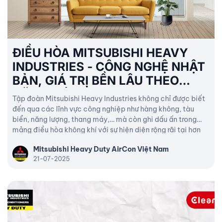
ĐIỀU HÒA MITSUBISHI HEAVY
INDUSTRIES - CÔNG NGHỆ NHẬT
BẢN, GIÁ TRỊ BỀN LÂU THEO
NĂM THÁNG!
Tập đoàn Mitsubishi Heavy Industries không chỉ được biết
đến qua các lĩnh vực công nghiệp như hàng không, tàu
biển, năng lượng, thang máy,… mà còn ghi dấu ấn trong
mảng điều hòa không khí với sự hiện diện rộng rãi tại hơn
160 quốc gia trên thế giới.
Mitsubishi Heavy Duty AirCon Việt Nam
21-07-2025