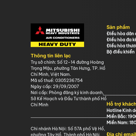
Sản phẩm
Điều hòa dân 
Điều hòa đa kế
Điều hòa thươ
Bộ điều khiển
Thông tin liên lạc
Trụ sở chính: Số 12–14 đường Hoàng
Trọng Mậu, phường Tân Hưng, TP. Hồ
Chí Minh, Việt Nam.
Mã số thuế: 0305236754
Ngày cấp: 29/09/2007
Nơi cấp: Phòng đăng ký kinh doanh,
Sở Kế Hoạch và Đầu Tư thành phố Hồ
Hỗ trợ khác
Chí Minh
Hotline Kinh 
Miền Bắc: 19
Miền Nam: 18
Chi nhánh Hà Nội: Số 57A phố Vệ Hồ,
Địa chỉ emai
phường Tây Hồ, Thành phố Hà Nội,