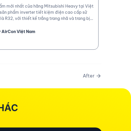
ẩm mới nhất của hãng Mitsubishi Heavy tại Việt
ản phẩm inverter tiết kiệm điện cao cấp sử
à R32, với thiết kế trắng trang nhã và trang bị
t trong những tính năng đặc sắc của dòng điều
chống ăn mòn ở dàn tản nhiệt, hãy cùng tìm hiểu
y AirCon Việt Nam
After
KHÁC