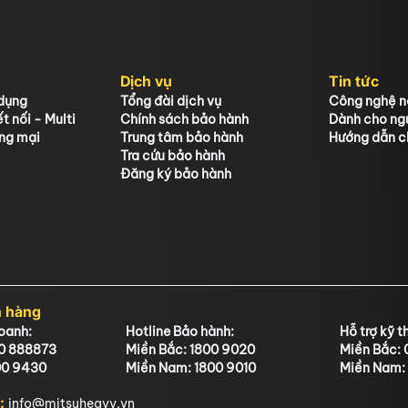
Dịch vụ
Tin tức
dụng
Tổng đài dịch vụ
Công nghệ nổ
t nối - Multi
Chính sách bảo hành
Dành cho ng
ng mại
Trung tâm bảo hành
Hướng dẫn ch
Tra cứu bảo hành
Đăng ký bảo hành
h hàng
doanh:
Hotline Bảo hành:
Hỗ trợ kỹ t
00 888873
Miền Bắc: 1800 9020
Miền Bắc
00 9430
Miền Nam: 1800 9010
Miền Nam:
l:
info@mitsuheavy.vn