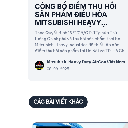
CÔNG BỐ ĐIỂM THU HỒI
SẢN PHẨM ĐIỀU HÒA
MITSUBISHI HEAVY
INDUSTRIES THẢI BỎ
Theo Quyết định 16/2015/QĐ‑TTg của Thủ
tướng Chính phủ về thu hồi sản phẩm thải bỏ,
Mitsubishi Heavy Industries đã thiết lập các
điểm thu hồi sản phẩm tại Hà Nội và TP. Hồ Chí
Minh.
Mitsubishi Heavy Duty AirCon Việt Nam
08-09-2025
CÁC BÀI VIẾT KHÁC