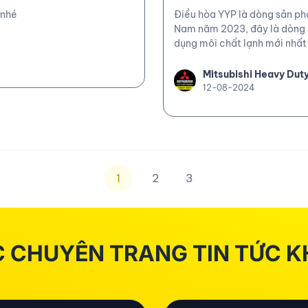
 nhé
Điều hòa YYP là dòng sản ph
Nam năm 2023, đây là dòng s
dụng môi chất lạnh mới nhất l
nhiều tính năng hiện đại. Mộ
hòa này là chất phủ bluefin 
Mitsubishi Heavy Dut
về tính năng này nhé!
12-08-2024
1
2
3
 CHUYÊN TRANG TIN TỨC 