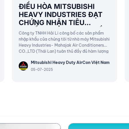
ĐIỀU HÒA MITSUBISHI
HEAVY INDUSTRIES ĐẠT
CHỨNG NHẬN TIÊU
CHUẨN ROHS 2025 - ĐIỀU
Công ty TNHH Hải Li công bố các sản phẩm
HÒA KHÔNG KHÍ THƯƠNG
nhập khẩu của chúng tôi từ nhà máy Mitsubishi
MẠI
Heavy Industries- Mahajak Air Conditioners
CO.,LTD (Thái Lan) tuân thủ đầy đủ hàm lượng
cho phép chất độc hại (*) và các yêu cầu
Mitsubishi Heavy Duty AirCon Việt Nam
khác.
05-07-2025