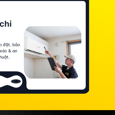
chi
p đặt, bảo
 xác & an
huật.