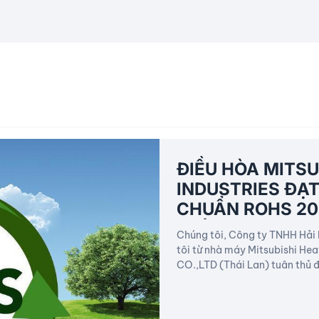
Tổng đài đườn
mọi nơi!
1 chiều No
2 chiều 
Toàn bộ bài vi
ĐIỀU HÒA MITSU
INDUSTRIES ĐẠ
CHUẨN ROHS 20
KHÍ THƯƠNG MẠ
Chúng tôi, Công ty TNHH Hải
tôi từ nhà máy Mitsubishi Hea
CO.,LTD (Thái Lan) tuân thủ 
các yêu cầu khác tại Thông 
tạm thời về giới hạn hàm lượ
sản phẩm điện, điện tử và Qu