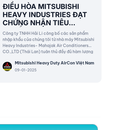
ĐIỀU HÒA MITSUBISHI
HEAVY INDUSTRIES ĐẠT
CHỨNG NHẬN TIÊU
CHUẨN ROHS 2025
Công ty TNHH Hải Li công bố các sản phẩm
nhập khẩu của chúng tôi từ nhà máy Mitsubishi
Heavy Industries- Mahajak Air Conditioners
CO.,LTD (Thái Lan) tuân thủ đầy đủ hàm lượng
cho phép chất độc hại và các yêu cầu khác
Mitsubishi Heavy Duty AirCon Việt Nam
tại Thông tư 30/2011/TT-BCT ngày 10/08/2011.
09-01-2025