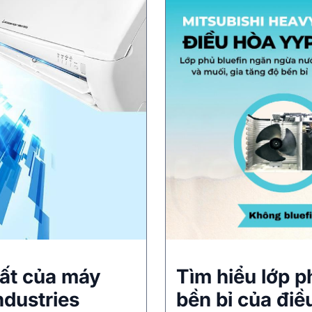
hất của máy
Tìm hiểu lớp p
ndustries
bền bỉ của điề