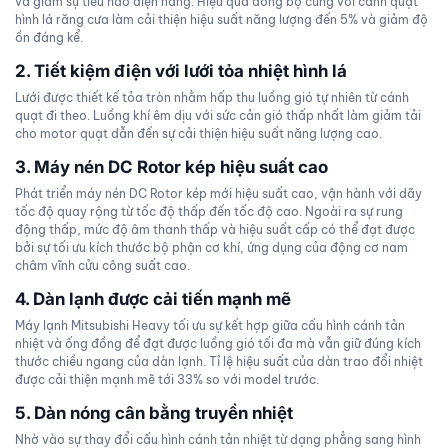
và giảm sự tiêu hao điện năng. Hiệu quả đồng bộ cùng với cánh quạt
hình lá răng cưa làm cải thiện hiệu suất năng lượng đến 5% và giảm độ
ồn đáng kể.
2. Tiết kiệm điện với lưới tỏa nhiệt hình lá
Lưới được thiết kế tỏa tròn nhằm hấp thu luồng gió tự nhiên từ cánh
quạt đi theo. Luồng khí êm dịu với sức cản gió thấp nhất làm giảm tải
cho motor quạt dẫn đến sự cải thiện hiệu suất năng lượng cao.
3. Máy nén DC Rotor kép hiệu suất cao
Phát triển máy nén DC Rotor kép mới hiệu suất cao, vận hành với dãy
tốc độ quay rộng từ tốc độ thấp đến tốc độ cao. Ngoài ra sự rung
động thấp, mức độ âm thanh thấp và hiệu suất cấp có thể đạt được
bởi sự tối ưu kích thước bộ phận cơ khí, ứng dụng của động cơ nam
châm vĩnh cửu công suất cao.
4. Dàn lạnh được cải tiến mạnh mẽ
Máy lạnh Mitsubishi Heavy tối ưu sự kết hợp giữa cấu hình cánh tản
nhiệt và ống đồng để đạt được luồng gió tối đa mà vẫn giữ đúng kích
thước chiều ngang của dàn lạnh. Tỉ lệ hiệu suất của dàn trao đổi nhiệt
được cải thiện mạnh mẽ tới 33% so với model trước.
5. Dàn nóng cân bằng truyền nhiệt
Nhờ vào sự thay đổi cấu hình cánh tản nhiệt từ dạng phẳng sang hình