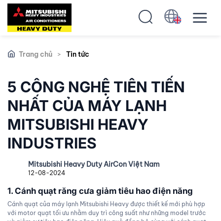
Trang chủ
>
Tin tức
5 CÔNG NGHỆ TIÊN TIẾN
NHẤT CỦA MÁY LẠNH
MITSUBISHI HEAVY
INDUSTRIES
Mitsubishi Heavy Duty AirCon Việt Nam
12-08-2024
1. Cánh quạt răng cưa giảm tiêu hao điện năng
Cánh quạt của máy lạnh Mitsubishi Heavy được thiết kế mới phù hợp
với motor quạt tối ưu nhằm duy trì công suất như những model trước