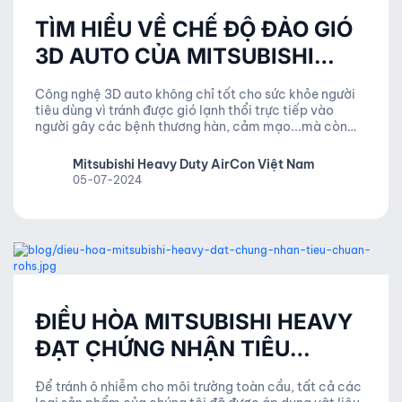
TÌM HIỂU VỀ CHẾ ĐỘ ĐẢO GIÓ
3D AUTO CỦA MITSUBISHI
HEAVY INDUSTRIES
Công nghệ 3D auto không chỉ tốt cho sức khỏe người
tiêu dùng vì tránh được gió lạnh thổi trực tiếp vào
người gây các bệnh thương hàn, cảm mạo...mà còn
giúp tiết kiệm điện năng.
Mitsubishi Heavy Duty AirCon Việt Nam
05-07-2024
ĐIỀU HÒA MITSUBISHI HEAVY
ĐẠT CHỨNG NHẬN TIÊU
CHUẨN ROHS 2018
Để tránh ô nhiễm cho môi trường toàn cầu, tất cả các