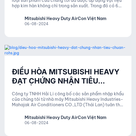
loại sản phẩm của chúng tôi đã được áp dụng vật liệu
hợp kim hàn không chì trong sản xuất. Trong đó có 6
loại hóa chất độc hại mà chúng tôi không sử dụng bao
gồm: Pb, Hg, Cd, Cr6+, ...
Mitsubishi Heavy Duty AirCon Việt Nam
06-08-2024
ĐIỀU HÒA MITSUBISHI HEAVY
ĐẠT CHỨNG NHẬN TIÊU
CHUẨN ROHS 2019
Công ty TNHH Hải Li công bố các sản phẩm nhập khẩu
của chúng tôi từ nhà máy Mitsubishi Heavy Industries-
Mahajak Air Conditioners CO.,LTD (Thái Lan) tuân thủ
đầy đủ hàm lượng cho phép chất độc hại.
Mitsubishi Heavy Duty AirCon Việt Nam
06-08-2024