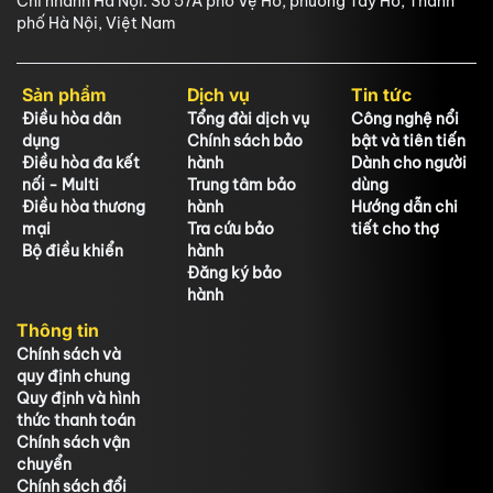
Chi nhánh Hà Nội: Số 57A phố Vệ Hồ, phường Tây Hồ, Thành
phố Hà Nội, Việt Nam
Sản phẩm
Dịch vụ
Tin tức
Điều hòa dân
Tổng đài dịch vụ
Công nghệ nổi
dụng
Chính sách bảo
bật và tiên tiến
Điều hòa đa kết
hành
Dành cho người
nối - Multi
Trung tâm bảo
dùng
Điều hòa thương
hành
Hướng dẫn chi
mại
Tra cứu bảo
tiết cho thợ
Bộ điều khiển
hành
Đăng ký bảo
hành
Thông tin
Chính sách và
quy định chung
Quy định và hình
thức thanh toán
Chính sách vận
chuyển
Chính sách đổi