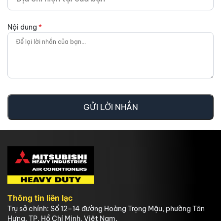
Nội dung
*
GỬI LỜI NHẮN
Thông tin liên lạc
Trụ sở chính: Số 12–14 đường Hoàng Trọng Mậu, phường Tân
Hưng, TP. Hồ Chí Minh, Việt Nam.