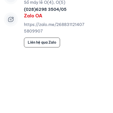
Số máy lẻ O(4), O(5)
(028)6298 3504/05
Zalo OA
https://zalo.me/268831121407
5809907
Liên hệ qua Zalo