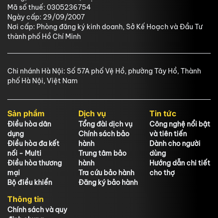
Mã số thuế: 0305236754
Ngày cấp: 29/09/2007
Nơi cấp: Phòng đăng ký kinh doanh, Sở Kế Hoạch và Đầu Tư
thành phố Hồ Chí Minh
Chi nhánh Hà Nội: Số 57A phố Vệ Hồ, phường Tây Hồ, Thành
phố Hà Nội, Việt Nam
Sản phẩm
Dịch vụ
Tin tức
Điều hòa dân
Tổng đài dịch vụ
Công nghệ nổi bật
dụng
Chính sách bảo
và tiên tiến
Điều hòa đa kết
hành
Dành cho người
nối - Multi
Trung tâm bảo
dùng
Điều hòa thương
hành
Hướng dẫn chi tiết
mại
Tra cứu bảo hành
cho thợ
Bộ điều khiển
Đăng ký bảo hành
Thông tin
Chính sách và quy