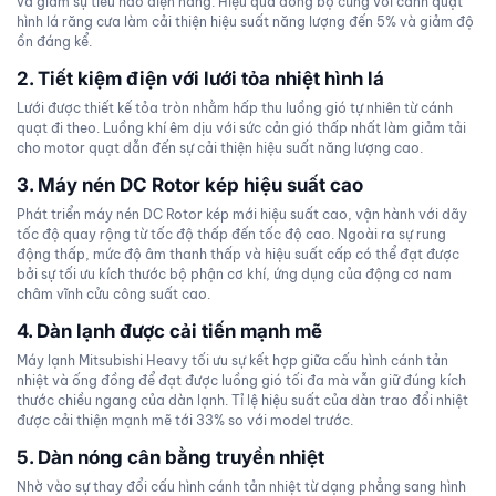
và giảm sự tiêu hao điện năng. Hiệu quả đồng bộ cùng với cánh quạt
hình lá răng cưa làm cải thiện hiệu suất năng lượng đến 5% và giảm độ
ồn đáng kể.
2. Tiết kiệm điện với lưới tỏa nhiệt hình lá
Lưới được thiết kế tỏa tròn nhằm hấp thu luồng gió tự nhiên từ cánh
quạt đi theo. Luồng khí êm dịu với sức cản gió thấp nhất làm giảm tải
cho motor quạt dẫn đến sự cải thiện hiệu suất năng lượng cao.
3. Máy nén DC Rotor kép hiệu suất cao
Phát triển máy nén DC Rotor kép mới hiệu suất cao, vận hành với dãy
tốc độ quay rộng từ tốc độ thấp đến tốc độ cao. Ngoài ra sự rung
động thấp, mức độ âm thanh thấp và hiệu suất cấp có thể đạt được
bởi sự tối ưu kích thước bộ phận cơ khí, ứng dụng của động cơ nam
châm vĩnh cửu công suất cao.
4. Dàn lạnh được cải tiến mạnh mẽ
Máy lạnh Mitsubishi Heavy tối ưu sự kết hợp giữa cấu hình cánh tản
nhiệt và ống đồng để đạt được luồng gió tối đa mà vẫn giữ đúng kích
thước chiều ngang của dàn lạnh. Tỉ lệ hiệu suất của dàn trao đổi nhiệt
được cải thiện mạnh mẽ tới 33% so với model trước.
5. Dàn nóng cân bằng truyền nhiệt
Nhờ vào sự thay đổi cấu hình cánh tản nhiệt từ dạng phẳng sang hình