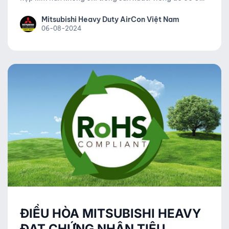
loại hóa chất độc hại mà chúng tôi không sử dụng bao
gồm: Pb, Hg, Cd, Cr6+, ...
Mitsubishi Heavy Duty AirCon Việt Nam
06-08-2024
ĐIỀU HÒA MITSUBISHI HEAVY
ĐẠT CHỨNG NHẬN TIÊU