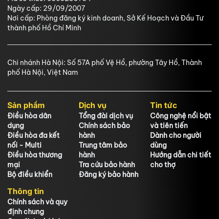
Ngày cấp: 29/09/2007
Nơi cấp: Phòng đăng ký kinh doanh, Sở Kế Hoạch và Đầu Tư
thành phố Hồ Chí Minh
Chi nhánh Hà Nội: Số 57A phố Vệ Hồ, phường Tây Hồ, Thành
phố Hà Nội, Việt Nam
Sản phẩm
Dịch vụ
Tin tức
Điều hòa dân
Tổng đài dịch vụ
Công nghệ nổi bật
dụng
Chính sách bảo
và tiên tiến
Điều hòa đa kết
hành
Dành cho người
nối - Multi
Trung tâm bảo
dùng
Điều hòa thương
hành
Hướng dẫn chi tiết
mại
Tra cứu bảo hành
cho thợ
Bộ điều khiển
Đăng ký bảo hành
Thông tin
Chính sách và quy
định chung