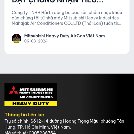
CHUẨN ROHS 2019
Công ty TNHH Hải Li công bố các sản phẩm nhập khẩu
của chúng tôi từ nhà máy Mitsubishi Heavy Industries-
Mahajak Air Conditioners CO.,LTD (Thái Lan) tuân thủ
đầy đủ hàm lượng cho phép chất độc hại.
Mitsubishi Heavy Duty AirCon Việt Nam
06-08-2024
Thông tin liên lạc
Trụ sở chính: Số 12–14 đường Hoàng Trọng Mậu, phường Tân
Hưng, TP. Hồ Chí Minh, Việt Nam.
Mã số thuế: 0305236754